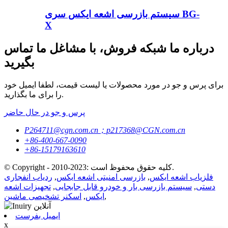
سیستم بازرسی اشعه ایکس سری BG-
X
درباره ما شبکه فروش، با مشاغل ما تماس
بگیرید
برای پرس و جو در مورد محصولات یا لیست قیمت، لطفا ایمیل خود
را برای ما بگذارید.
پرس و جو در حال حاضر
P264711@cgn.com.cn；p217368@CGN.com.cn
+86-400-667-0090
+86-15179163610
© Copyright - 2010-2023: کلیه حقوق محفوظ است.
فلزیاب اشعه ایکس
,
بازرسی امنیتی اشعه ایکس
,
ردیاب انفجاری
دستی
,
سیستم بازرسی بار و خودرو قابل جابجایی
,
تجهیزات اشعه
,
ایکس
,
اسکنر تشخیصی ماشین
ایمیل بفرست
x