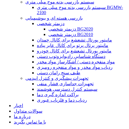
سیستم بازرسی بدنه موج میلی متری
سیستم بازرسی بدنه موج میلی متری BGMW-
2100
بازرسی هسته ای و بیوشیمیایی
دزیمتر شخصی
دزیمتر شخصی BG2020
دزیمتر شخصی BG2010
مانیتور پورتال تشعشع برای کانال چمدان
مانیتور پرتال پرتو برای کانال عابر پیاده
مانیتور پورتال تشعشع برای کانال خودرو
دستگاه شناسایی رادیوایزوتوپ دستی
مواد منفجره دستی / آشکارساز مواد مخدر
ردیاب مواد مخدر و مواد منفجره رومیزی
طیف سنج رامان دستی
تجهیزات پیشگیری و کنترل اپیدمی
تجهیزات جداسازی فشار منفی
سیستم کنترل دسترسی هوشمند
براکت اندازه گیری دما
ردیاب دما و فلزیاب عبوری
اخبار
سوالات متداول
درباره ما
با ما تماس بگیرید